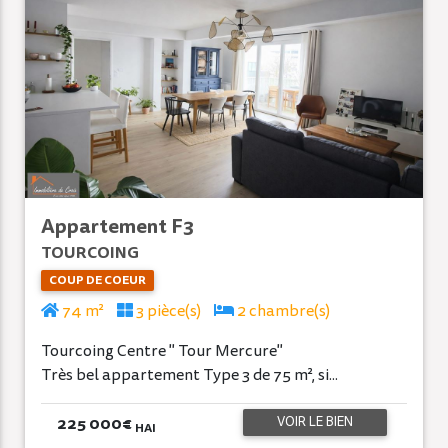
Appartement F3
TOURCOING
COUP DE COEUR
74 m²
3 pièce(s)
2 chambre(s)
Tourcoing Centre " Tour Mercure"
Très bel appartement Type 3 de 75 m², si...
225 000
€
VOIR LE BIEN
HAI